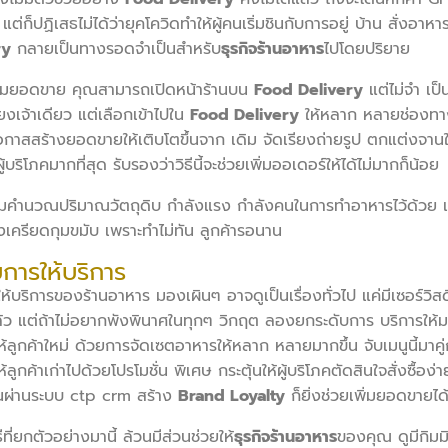
 แต่ก็ปฏิเสธไม่ได้ว่ายุคโควิดทำให้ผู้คนเริ่มชินกับการอยู่ บ้าน สั่งอาห
ry
กลายเป็นทางรอดจำเป็นสำหรับ
ธุรกิจร้านอาหาร
ไปโดยปริยาย
พิ่มยอดขาย คุณสามารถเปิดหน้าร้านบน
Food Delivery
แต่ไม่จำ เป็
ยงเจ้าเดียว แต่เลือกเข้าไปใน
Food Delivery
ให้หลาก หลายช่องทา
โอกาสสร้างยอดขายให้เติบโตขึ้นจาก เดิม จัดเรียงถ่ายรูป ตกแต่งจาน
ผู้บริโภคมากที่สุด รับรองว่าวิธีนี้จะช่วยเพิ่มออเดอร์ให้ได้ไม่มากก็น้อย
มคำนวณปริมาณวัตถุดิบ กำลังแรง กำลังคนในการทำอาหารไว้ด้วย เผื
องเครียดกุมขมับ เพราะทำไม่ทัน ลูกค้ารอนาน
บการให้บริการ
ของร้านอาหาร มองเผินๆ อาจดูเป็นเรื่องทั่วไป แค่มีเซอร์วิสดีแ
้ว แต่ถ้าไม่อยากพังพินาศในทุกๆ วิกฤต ลองยกระดับการ บริการให้มากข
้ลูกค้าใหม่ ด้วยการจัดเซตอาหารให้หลาก หลายมากขึ้น จับเมนูนี้มาคู่ก
ลูกค้าเก่าไปด้วยโปรโมชั่น พิเศษ กระตุ้นให้ผู้บริโภคตัดสินใจสั่งซื้อง่
นผ่านระบบ ctp crm สร้าง
Brand Loyalty
ก็ยิ่งช่วยเพิ่มยอดขายได้
ตัวอย่างมานี้ ล้วนมีส่วนช่วยให้
ธุรกิจร้านอาหาร
ของคุณ ดูมีกิมมิ