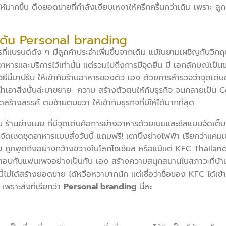
ห้มากขึ้น ดึงยอดขายที่กำลังเงียบเหงาให้ครึกครื้นกว่าเดิม เพราะ ลูกค
น ดัน Personal branding
ด์ดัง ๆ มีลูกค้าประจำเพิ่มขึ้นจากเดิม แม้ในยามเผชิญกับวิกฤตอย
รและบริการไว้เท่านั้น แต่รวมไปถึงการมีจุดยืน มี เอกลักษณ์เป็
้วิธีนี้มาปรับ ให้เข้ากับร้านอาหารของตัว เอง ด้วยการสำรวจว่าจุดเด่
ล้วนำเอาสิ่งนั้นล่ะมาขยาย ความ สร้างตัวตนให้กับธุรกิจ จนกลายเป็
้างสรรค์ ตบซ้ายตบขวา ให้เข้ากับธุรกิจที่มีให้ได้มากที่สุด
่างเนย ที่มีจุดเด่นคือการย่างอาหารด้วยเนยและชีสแบบจัดเต็ม ใ
จัดเซตชุดอาหารแบบสั่งวันนี้ แถมฟรี! เตาปิ้งย่างไฟฟ้า เรียกว่าแค
ถูกพูดถึงอย่างกว้างขวางในโลกโซเชียล หรือแม้แต่ KFC Thailand 
้ตอบกับแฟนเพจอย่างเป็นกัน เอง สร้างความสนุกสนานในสภาวะที่บ้า
นี้ไม่ได้สร้างยอดขาย ได้หวือหวามากนัก แต่เชื่อว่าชื่อของ KFC ได้เข
ราะสิ่งที่เรียกว่า
Personal branding
นี่ละ