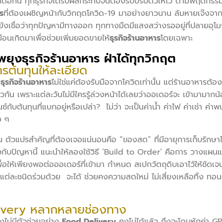
่อกัน ทุกธุรกิจได้รับผลกระทบจนต้องรีบปรับตัวให้ไว ตามพฤติกรรมผู
าร
ที่ต้องเผชิญหน้ากับวิกฤตโควิด-19 มาอย่างยาวนาน ล้มหายเจ๊งจาก
ณยังเชื่อว่าทุกปัญหามีทางออก ทุกทางมืดมีแสงสว่างรออยู่ที่ปลายอุโ
อนเกิดมาเพื่อช่วยเพิ่มยอดขายให้
ธุรกิจร้านอาหาร
โดยเฉพาะ
ยุงธุรกิจร้านอาหาร ฝ่าได้ทุกวิกฤต
ารต้นทุนให้ละเอียด
ย
ธุรกิจร้านอาหาร
ไม่ใช่แค่ต้องรับมือจากโควิดเท่านั้น แต่ร้านอาหารต้อง
ยวกัน เพราะแต่ละวันไม่มีใครรู้ล่วงหน้าได้เลยว่าออเดอร์จะ เข้ามามา
์กับต้นทุนที่แบกอยู่หรือเปล่า? ไม่ว่า จะเป็นค่าน้ำ ค่าไฟ ค่าเช่า ค่า
ง ๆ
แปรสำคัญที่ต้องเจอแน่นอนคือ “ของสด” ที่มีอายุการเก็บรักษาไม่
กับปัญหานี้ แนะนำให้ลองใช้วิธี ‘Build to Order’ คือการ วางแ
ด เพื่อให้เพียงพอต่อออเดอร์ที่เข้ามา กำหนด สเปกวัตถุดิบเอาไว้ให้ชัดเ
ต่ละชนิดร่วมด้วย จะได้ ช่วยคงความสดใหม่ ไม่เสี่ยงเหลือทิ้ง ทอน
ivery หลากหลายช่องทาง
ยังไม่มีตัวช่วยอย่าง
Food Delivery
คงไม่ได้แล้ว ถึงจะโดนหักค่า GP