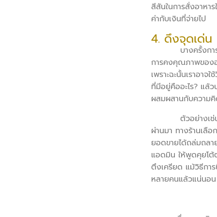
สีสันในการสั่งอาหารใ
ค่ากับเงินที่จ่ายไป
4. ดึงจุดเด่
บางครั้งการที่แบรน
การคงคุณภาพของอาหา
เพราะฉะนั้นเราอาจใช
ที่มีอยู่คืออะไร? แ
ผสมผสานกับความคิดสร
ตัวอย่างเช่น ร้านย
ผ่านมา ทางร้านเลือก
ยอดขายได้ถล่มถลาย 
แอดมิน ให้พูดคุยโต
ตึงเครียด แม้วิธีการ
หลายคนแล้วแน่นอน เพ