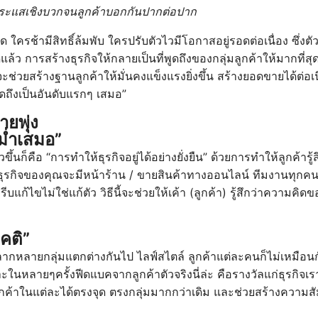
กิดกระแสเชิงบวกจนลูกค้าบอกกันปากต่อปาก
ครช้ามีสิทธิ์ล้มพับ ใครปรับตัวไวมีโอกาสอยู่รอดต่อเนื่อง ซึ่งตัว ช
ล้ว การสร้างธุรกิจให้กลายเป็นที่พูดถึงของกลุ่มลูกค้าให้มากที่สุด
วยสร้างฐานลูกค้าให้มั่นคงแข็งแรงยิ่งขึ้น สร้างยอดขายได้ต่อเนื่อ
ิดถึงเป็นอันดับแรกๆ เสมอ”
ยพุ่ง
ม่ำเสมอ”
วขึ้นก็คือ “การทำให้ธุรกิจอยู่ได้อย่างยั่งยืน” ด้วยการทำให้ลูกค้ารู้
่ว่าธุรกิจของคุณจะมีหน้าร้าน / ขายสินค้าทางออนไลน์ ทีมงานทุก
แก้ไขไม่ใช่แก้ตัว วิธีนี้จะช่วยให้เค้า (ลูกค้า) รู้สึกว่าความคิ
อคติ”
ากหลายกลุ่มแตกต่างกันไป ไลฟ์สไตล์ ลูกค้าแต่ละคนก็ไม่เหมือนกั
พราะในหลายๆครั้งฟีดแบคจากลูกค้าตัวจริงนี่ล่ะ คือรางวัลแก่ธุรก
กค้าในแต่ละได้ตรงจุด ตรงกลุ่มมากกว่าเดิม และช่วยสร้างความสัมพ