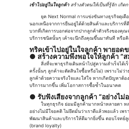
เข้าไปอยู่ในใจลูกค้า
สร้างตัวตนให้เป็นที่รู้จัก เ
ยุค Next Normal การแข่งขันทางธุรกิจดุเดือด ใ
นอกเหนือจากการยืนอยู่ได้ด้วยสินค้าและบริการที่ดีแ
บวกที่เกิดการบอกต่อจากปากลูกค้าตัวจริงของคุณจะช่
บริการชนิดนั้นๆ เค้าจะนึกถึงคุณขึ้นมาทันที หรือค
ทริคเข้าไปอยู่ในใจลูกค้า พายอดขา
● สร้างความพึงพอใจให้ลูกค้า “ส
สิ่งที่จะพาธุรกิจเดินหน้าไปสู่ความสำเร็จได้เร็
ครั้งนั้นๆ ลูกค้าจะตัดสินใจซื้อหรือไม่) เพราะไม
ลูกค้าด้วยความจริงใจและใส่ใจ หากเกิดปัญหาต้องรีบ
บริการมากขึ้น เพิ่มโอกาสการซื้อซ้ำในอนาคต
● รับฟังเสียงจากลูกค้า “อย่างไม่
ในทุกธุรกิจ ย่อมมีลูกค้ามากหน้าหลายตา หล
อย่างไม่มีใจอคติ ไม่ยึดมั่นว่าเราดีแล้วพอแล้ว เ
พัฒนาสินค้าและบริการให้ดีมากยิ่งขึ้น ตอบโจทย์ลู
(brand loyalty)