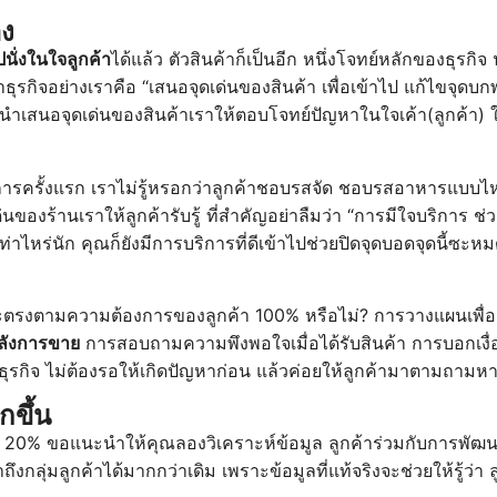
อง
นั่งในใจลูกค้า
ได้แล้ว ตัวสินค้าก็เป็นอีก หนึ่งโจทย์หลักของธุรกิ
ำธุรกิจอย่างเราคือ “เสนอจุดเด่นของสินค้า เพื่อเข้าไป แก้ไขจุดบก
เสนอจุดเด่นของสินค้าเราให้ตอบโจทย์ปัญหาในใจเค้า(ลูกค้า) ให้
การครั้งแรก เราไม่รู้หรอกว่าลูกค้าชอบรสจัด ชอบรสอาหารแบบไหน สิ่
ด่นของร้านเราให้ลูกค้ารับรู้ ที่สำคัญอย่าลืมว่า “การมีใจบริการ 
าไหร่นัก คุณก็ยังมีการบริการที่ดีเข้าไปช่วยปิดจุดบอดจุดนี้ซะหม
น จะตรงตามความต้องการของลูกค้า 100% หรือไม่? การวางแผนเพื่อรั
ลังการขาย
การสอบถามความพึงพอใจเมื่อได้รับสินค้า การบอกเงื
หว่ธุรกิจ ไม่ต้องรอให้เกิดปัญหาก่อน แล้วค่อยให้ลูกค้ามาตามถามห
กขึ้น
า 20% ขอแนะนำให้คุณลองวิเคราะห์ข้อมูล ลูกค้าร่วมกับการพัฒนากา
งกลุ่มลูกค้าได้มากกว่าเดิม เพราะข้อมูลที่แท้จริงจะช่วยให้รู้